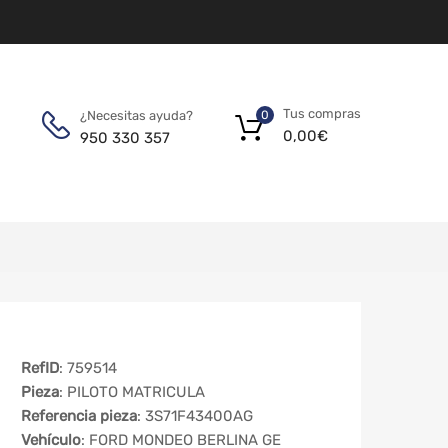
Tus compras
¿Necesitas ayuda?
0
0,00
€
950 330 357
RefID
: 759514
Pieza
: PILOTO MATRICULA
Referencia pieza
: 3S71F43400AG
Vehículo
: FORD MONDEO BERLINA GE