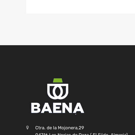
Ctra. de la Mojonera,29
04716 Las Norias de Daza ( El Ejido-Almeria)