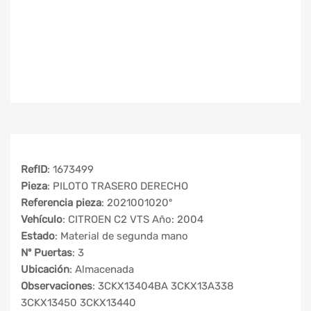
RefID
: 1673499
Pieza
: PILOTO TRASERO DERECHO
Referencia pieza
: 2021001020º
Vehículo
: CITROEN C2 VTS Año: 2004
Estado
: Material de segunda mano
Nº Puertas
: 3
Ubicación
: Almacenada
Observaciones
: 3CKX13404BA 3CKX13A338
3CKX13450 3CKX13440