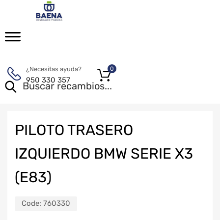
¿Necesitas ayuda?
0
950 330 357
PILOTO TRASERO
IZQUIERDO BMW SERIE X3
(E83)
Code:
760330