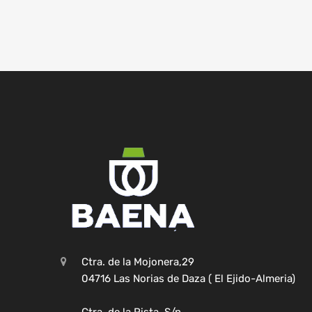
Ctra. de la Mojonera,29
04716 Las Norias de Daza ( El Ejido-Almeria)
Ctra. de la Pista, S/n