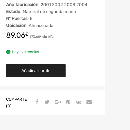
Año fabricación
: 2001 2002 2003 2004
Estado
: Material de segunda mano
Nº Puertas
: 5
Ubicación
: Almacenada
89,06
€
73,60
€
Hay existencias
Añadir al carrito
COMPARTE
(0)