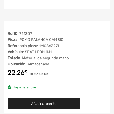
RefID
: 761307
Pieza
: POMO PALANCA CAMBIO
Referencia pieza
: 1M086327H
Vehículo
: SEAT LEON 1M1
Estado
: Material de segunda mano
Ubicación
: Almacenada
22,26
€
18,40
€
Hay existencias
Añadir al carrito