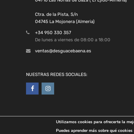
Ctra. de la Pista, S/n
04745 La Mojonera (Almeria)
+34 950 330 357
De lunes a viernes de 08:00 a 18:00
ventas@desguacebaena.es
NUESTRAS REDES SOCIALES:
Utilizamos cookies para ofrecerte la mej
Copyright ©
2026
Desguaces Baena
Puedes aprender más sobre qué cookies u