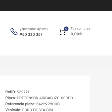
Tus compras
¿Necesitas ayuda?
0
0,00
€
950 330 357
RefID
: 522771
Pieza
: PRETENSOR AIRBAG IZQUIERDO
Referencia pieza
: 542299800C
Vehículo
: FORD FIESTA CBK