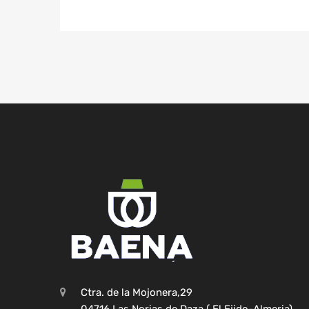
Ctra. de la Mojonera,29
04716 Las Norias de Daza ( El Ejido-Almeria)