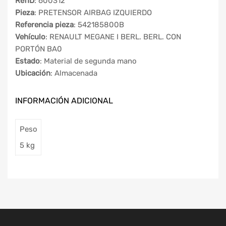
RefID
: 600312
Pieza
: PRETENSOR AIRBAG IZQUIERDO
Referencia pieza
: 542185800B
Vehículo
: RENAULT MEGANE I BERL. BERL. CON
PORTÓN BA0
Estado
: Material de segunda mano
Ubicación
: Almacenada
INFORMACIÓN ADICIONAL
Peso
5 kg