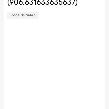
(906.631633635637)
Code:
1674443