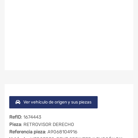
Ver vehículo de origen y sus piezas
RefID
: 1674443
Pieza
: RETROVISOR DERECHO
Referencia pieza
: A9068104916