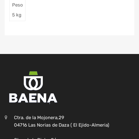
Peso
5 kg
Ctra. de la Mojonera,29
04716 Las Norias de Daza ( El Ejido-Almeria)