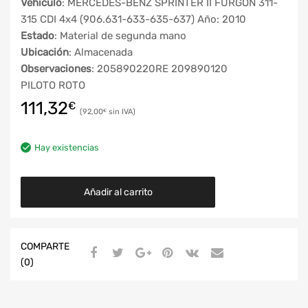
Vehículo
: MERCEDES-BENZ SPRINTER II FURGÓN 311-
315 CDI 4x4 (906.631-633-635-637) Año: 2010
Estado
: Material de segunda mano
Ubicación
: Almacenada
Observaciones
: 205890220RE 209890120
PILOTO ROTO
111,32
€
92,00
€
Hay existencias
Añadir al carrito
COMPARTE
(0)