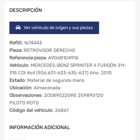
DESCRIPCIÓN
Ver vehículo de origen y sus piezas
RefID
: 1674443
Pieza
: RETROVISOR DERECHO
Referencia pieza
: A9068104916
Vehículo
: MERCEDES-BENZ SPRINTER II FURGÓN 311-
315 CDI 4x4 (906.631-633-635-637) Año: 2010
Estado
: Material de segunda mano
Ubicación
: Almacenada
Observaciones
: 205890220RE 209890120
PILOTO ROTO
Código del vehículo
: 26861
INFORMACIÓN ADICIONAL