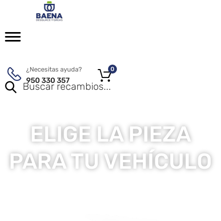
¿Necesitas ayuda?
0
950 330 357
ELIGE LA PIEZA
PARA TU VEHÍCULO
Entre mas de 100.000 piezas