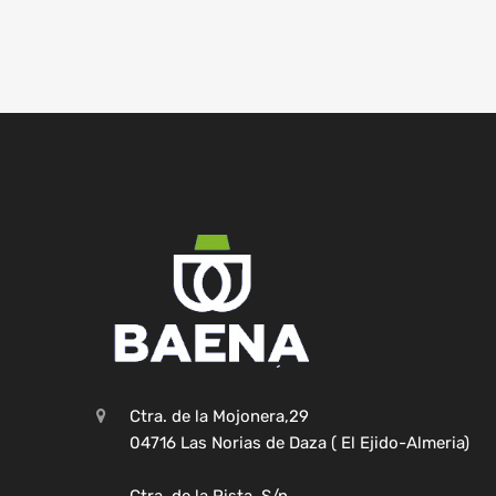
Ctra. de la Mojonera,29
04716 Las Norias de Daza ( El Ejido-Almeria)
Ctra. de la Pista, S/n