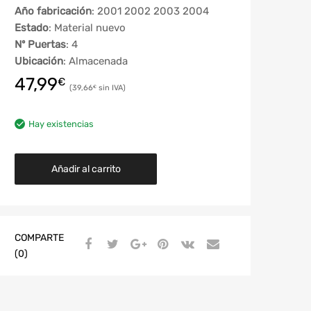
Año fabricación
: 2001 2002 2003 2004
Estado
: Material nuevo
Nº Puertas
: 4
Ubicación
: Almacenada
47,99
€
39,66
€
Hay existencias
Añadir al carrito
COMPARTE
(0)