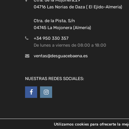
04716 Las Norias de Daza ( El Ejido-Almeria)
Ctra. de la Pista, S/n
04745 La Mojonera (Almeria)
+34 950 330 357
De lunes a viernes de 08:00 a 18:00
ventas@desguacebaena.es
NUESTRAS REDES SOCIALES:
Utilizamos cookies para ofrecerte la mej
Copyright ©
2026
Desguaces Baena