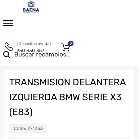
¿Necesitas ayuda?
0
950 330 357
TRANSMISION DELANTERA
IZQUIERDA BMW SERIE X3
(E83)
Code:
271233