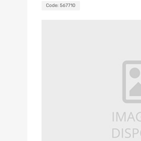
Code:
567710