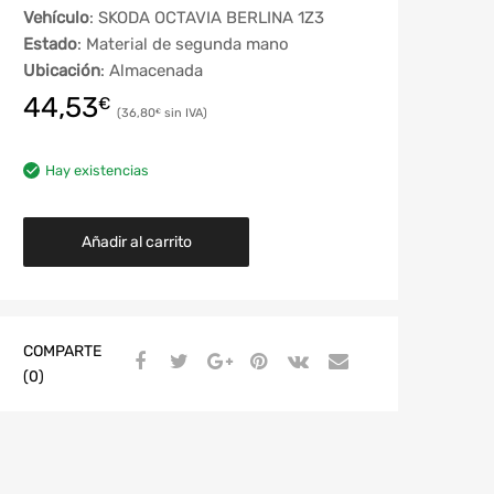
Vehículo
: SKODA OCTAVIA BERLINA 1Z3
Estado
: Material de segunda mano
Ubicación
: Almacenada
44,53
€
36,80
€
Hay existencias
Añadir al carrito
COMPARTE
(0)