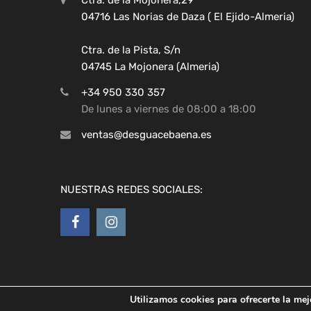
04716 Las Norias de Daza ( El Ejido-Almeria)
Ctra. de la Pista, S/n
04745 La Mojonera (Almeria)
+34 950 330 357
De lunes a viernes de 08:00 a 18:00
ventas@desguacebaena.es
NUESTRAS REDES SOCIALES:
Utilizamos cookies para ofrecerte la mej
Copyright ©
2026
Desguaces Baena