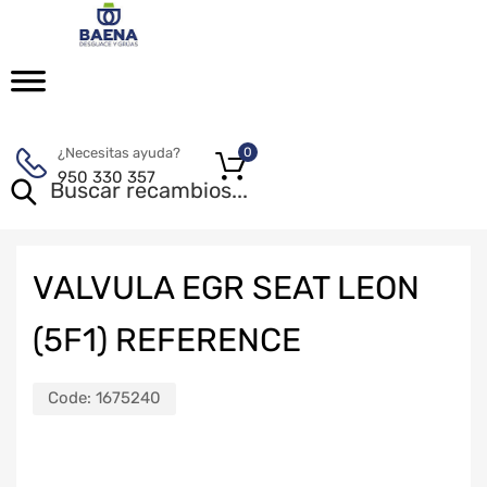
¿Necesitas ayuda?
0
950 330 357
VALVULA EGR SEAT LEON
(5F1) REFERENCE
Code:
1675240