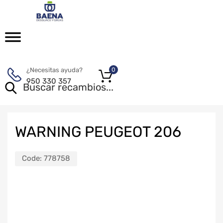
¿Necesitas ayuda?
0
950 330 357
WARNING PEUGEOT 206
Code:
778758